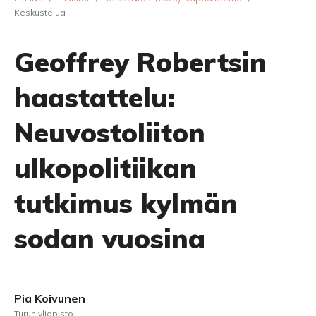
Keskustelua
Geoffrey Robertsin
haastattelu:
Neuvostoliiton
ulkopolitiikan
tutkimus kylmän
sodan vuosina
Pia Koivunen
Turun yliopisto