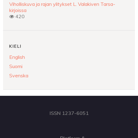
Viholliskuva ja rajan ylitykset L. Valakiven Tarsa-
kirjoissa
420
KIELI
English
Suomi
Svenska
ISSN 1237-6051