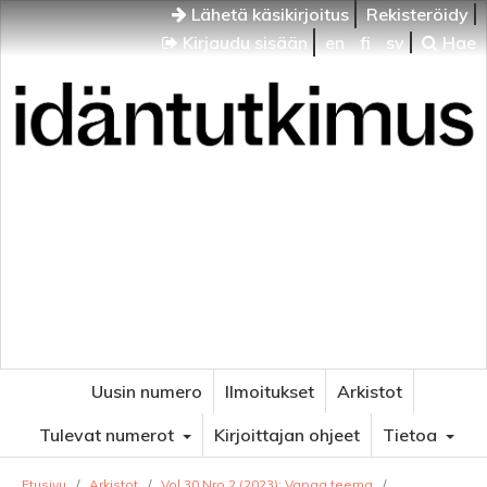
Lähetä käsikirjoitus
Rekisteröidy
Kirjaudu sisään
en
fi
sv
Hae
Idäntutkimus
VENÄJÄN JA ITÄISEN EUROOPAN TUTKIMUKSEN
AIKAKAUSLEHTI
Uusin numero
Ilmoitukset
Arkistot
Tulevat numerot
Kirjoittajan ohjeet
Tietoa
Etusivu
/
Arkistot
/
Vol 30 Nro 2 (2023): Vapaa teema
/