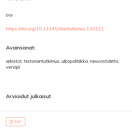
DOI:
https://doi.org/10.33345/idantutkimus.130121
Avainsanat:
arkistot, historiantutkimus, ulkopolitiikka, neuvostoliitto,
venäjä
Arvioidut julkaisut
PDF