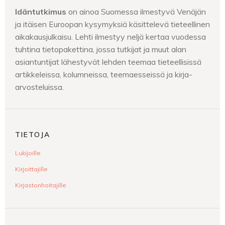
Idäntutkimus
on ainoa Suomessa ilmestyvä Venäjän
ja itäisen Euroopan kysymyksiä käsittelevä tieteellinen
aikakausjulkaisu. Lehti ilmestyy neljä kertaa vuodessa
tuhtina tietopakettina, jossa tutkijat ja muut alan
asiantuntijat lähestyvät lehden teemaa tieteellisissä
artikkeleissa, kolumneissa, teemaesseissä ja kirja-
arvosteluissa.
TIETOJA
Lukijoille
Kirjoittajille
Kirjastonhoitajille