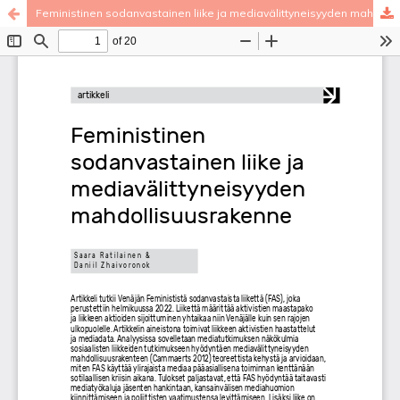
Feministinen sodanvastainen liike ja mediavälittyneisyyden mahdollisuusrakenne
Palvelua ylläpitää
Tieteellisten seurain valtuuskunta
.