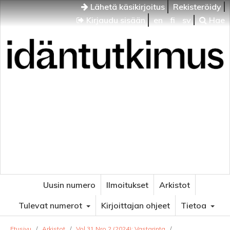
Lähetä käsikirjoitus
Rekisteröidy
Kirjaudu sisään
en
fi
sv
Hae
Idäntutkimus
VENÄJÄN JA ITÄISEN EUROOPAN TUTKIMUKSEN
AIKAKAUSLEHTI
Uusin numero
Ilmoitukset
Arkistot
Tulevat numerot
Kirjoittajan ohjeet
Tietoa
Etusivu
/
Arkistot
/
Vol 31 Nro 2 (2024): Vastarinta
/