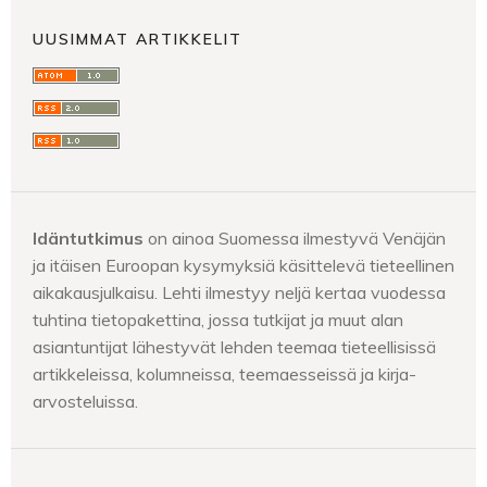
UUSIMMAT ARTIKKELIT
Idäntutkimus
on ainoa Suomessa ilmestyvä Venäjän
ja itäisen Euroopan kysymyksiä käsittelevä tieteellinen
aikakausjulkaisu. Lehti ilmestyy neljä kertaa vuodessa
tuhtina tietopakettina, jossa tutkijat ja muut alan
asiantuntijat lähestyvät lehden teemaa tieteellisissä
artikkeleissa, kolumneissa, teemaesseissä ja kirja-
arvosteluissa.