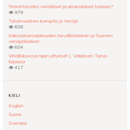
Ymmärtävätkö venäläiset ja ukrainalaiset toisiaan?
979
Tuhatvuotinen korruptio ja Venäjä
608
Kaksoiskansalaisuuden turvallistaminen ja Suomen
venäjänkieliset
604
Viholliskuva ja rajan ylitykset L. Valakiven Tarsa-
kirjoissa
417
KIELI
English
Suomi
Svenska