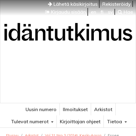
Lähetä käsikirjoitus
Rekisteröidy
Kirjaudu sisään
en
fi
sv
Hae
Idäntutkimus
VENÄJÄN JA ITÄISEN EUROOPAN TUTKIMUKSEN
AIKAKAUSLEHTI
Uusin numero
Ilmoitukset
Arkistot
Tulevat numerot
Kirjoittajan ohjeet
Tietoa
Etusivu
/
Arkistot
/
Vol 31 Nro 3 (2024): Keski-Aasia
/
Essee