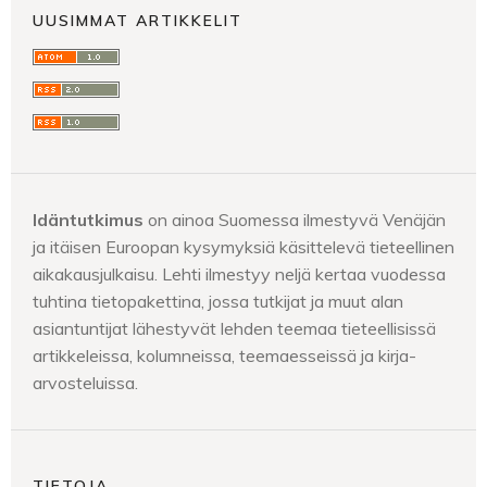
UUSIMMAT ARTIKKELIT
Idäntutkimus
on ainoa Suomessa ilmestyvä Venäjän
ja itäisen Euroopan kysymyksiä käsittelevä tieteellinen
aikakausjulkaisu. Lehti ilmestyy neljä kertaa vuodessa
tuhtina tietopakettina, jossa tutkijat ja muut alan
asiantuntijat lähestyvät lehden teemaa tieteellisissä
artikkeleissa, kolumneissa, teemaesseissä ja kirja-
arvosteluissa.
TIETOJA