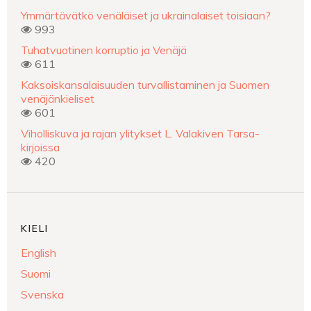
Ymmärtävätkö venäläiset ja ukrainalaiset toisiaan?
993
Tuhatvuotinen korruptio ja Venäjä
611
Kaksoiskansalaisuuden turvallistaminen ja Suomen
venäjänkieliset
601
Viholliskuva ja rajan ylitykset L. Valakiven Tarsa-
kirjoissa
420
KIELI
English
Suomi
Svenska