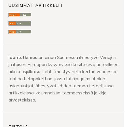
UUSIMMAT ARTIKKELIT
Idäntutkimus
on ainoa Suomessa ilmestyvä Venäjän
ja itäisen Euroopan kysymyksiä käsittelevä tieteellinen
aikakausjulkaisu. Lehti ilmestyy neljä kertaa vuodessa
tuhtina tietopakettina, jossa tutkijat ja muut alan
asiantuntijat lähestyvät lehden teemaa tieteellisissä
artikkeleissa, kolumneissa, teemaesseissä ja kirja-
arvosteluissa.
TIETOJA