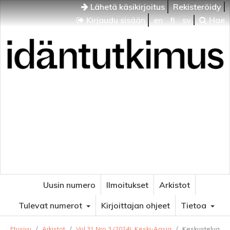
Lähetä käsikirjoitus
Rekisteröidy
Kirjaudu sisään
en
fi
sv
Hae
Idäntutkimus
VENÄJÄN JA ITÄISEN EUROOPAN TUTKIMUKSEN
AIKAKAUSLEHTI
Uusin numero
Ilmoitukset
Arkistot
Tulevat numerot
Kirjoittajan ohjeet
Tietoa
Etusivu
/
Arkistot
/
Vol 31 Nro 3 (2024): Keski-Aasia
/
Keskustelua