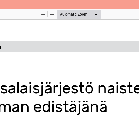
Palvelua ylläpitää
Tieteellisten seurain valtuuskun