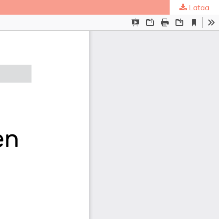
Lataa
ta
.