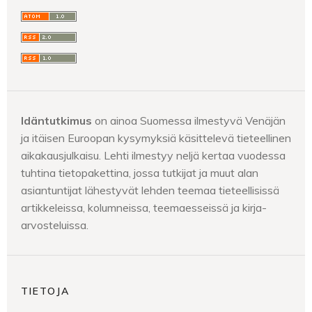
Idäntutkimus
on ainoa Suomessa ilmestyvä Venäjän
ja itäisen Euroopan kysymyksiä käsittelevä tieteellinen
aikakausjulkaisu. Lehti ilmestyy neljä kertaa vuodessa
tuhtina tietopakettina, jossa tutkijat ja muut alan
asiantuntijat lähestyvät lehden teemaa tieteellisissä
artikkeleissa, kolumneissa, teemaesseissä ja kirja-
arvosteluissa.
TIETOJA