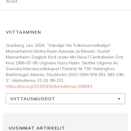
Arviot
VIITTAAMINEN
Granberg, Leo. 2024. “Vakoilija Vai Tutkimusmatkailija?
Mannerheimin Matka Keski-Aasiaan Ja Kiinaan: Gustaf
Mannerheim: Dagbok förd under Min Resa I Centralasien Och
Kina 1906-07-08. Utgivare Harry Halén. Skrifter Utgivna Av
Svenska litteratursällskapet I Finland, Nr 736. Helsingfors.
Bokförlaget Atlantis, Stockholm 2010. ISBN 978-951-583-196-
5”.
Idäntutkimus
31 (3): 99-101.
https://doi.org/10.33345/idantutkimus.148043
.
VIITTAUSMUODOT
UUSIMMAT ARTIKKELIT