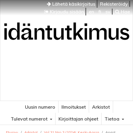
Lähetä käsikirjoitus
Rekisteröidy
Kirjaudu sisään
en
fi
sv
Hae
Idäntutkimus
VENÄJÄN JA ITÄISEN EUROOPAN TUTKIMUKSEN
AIKAKAUSLEHTI
Uusin numero
Ilmoitukset
Arkistot
Tulevat numerot
Kirjoittajan ohjeet
Tietoa
Etusivu
/
Arkistot
/
Vol 31 Nro 3 (2024): Keski-Aasia
/
Arviot