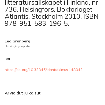
litteratursällskapet i Finland, nr
736. Helsingfors. Bokförlaget
Atlantis, Stockholm 2010. ISBN
978-951-583-196-5.
Leo Granberg
Helsingin yliopisto
DOI:
https://doi.org/10.33345/idantutkimus.148043
Arvioidut julkaisut