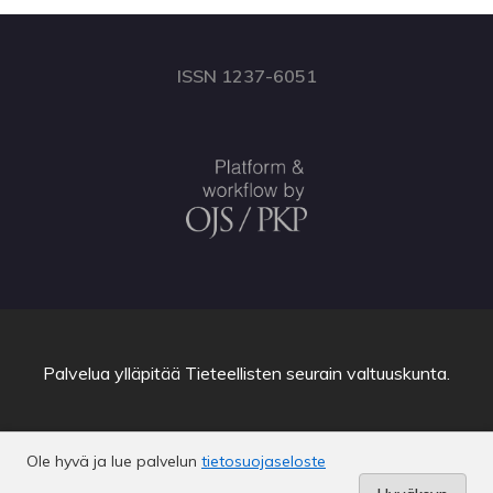
ISSN 1237-6051
Palvelua ylläpitää
Tieteellisten seurain valtuuskunta
.
Ole hyvä ja lue palvelun
tietosuojaseloste