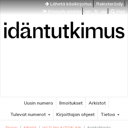
Lähetä käsikirjoitus
Rekisteröidy
Kirjaudu sisään
en
fi
sv
Hae
Idäntutkimus
VENÄJÄN JA ITÄISEN EUROOPAN TUTKIMUKSEN
AIKAKAUSLEHTI
Uusin numero
Ilmoitukset
Arkistot
Tulevat numerot
Kirjoittajan ohjeet
Tietoa
Etusivu
/
Arkistot
/
Vol 31 Nro 4 (2024): Arki
/
Ajankohtaista