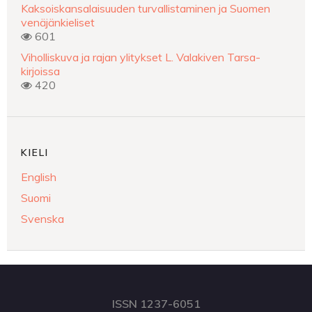
Kaksoiskansalaisuuden turvallistaminen ja Suomen
venäjänkieliset
601
Viholliskuva ja rajan ylitykset L. Valakiven Tarsa-
kirjoissa
420
KIELI
English
Suomi
Svenska
ISSN 1237-6051