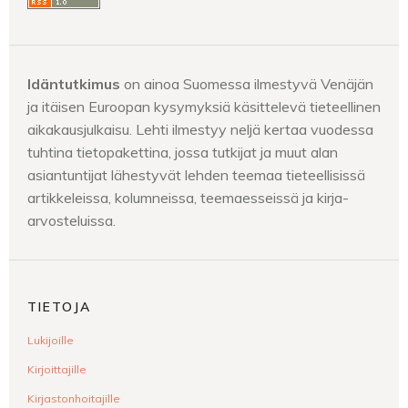
Idäntutkimus
on ainoa Suomessa ilmestyvä Venäjän
ja itäisen Euroopan kysymyksiä käsittelevä tieteellinen
aikakausjulkaisu. Lehti ilmestyy neljä kertaa vuodessa
tuhtina tietopakettina, jossa tutkijat ja muut alan
asiantuntijat lähestyvät lehden teemaa tieteellisissä
artikkeleissa, kolumneissa, teemaesseissä ja kirja-
arvosteluissa.
TIETOJA
Lukijoille
Kirjoittajille
Kirjastonhoitajille