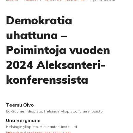
Demokratia
uhattuna –
Poimintoja vuoden
2024 Aleksanteri-
konferenssista
Teemu Oivo
Itä-Suomen yliopisto, Helsingin yliopisto, Turun yliopisto
Una Bergmane
Helsingin yliopisto, Aleksanteri-instituutti
https://orcid.org/0000-0003-0963-5371