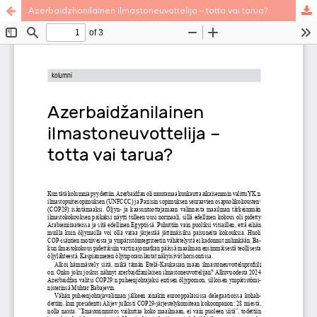
Azerbaidzhanilainen ilmastoneuvottelija – totta vai tarua?
Palvelua ylläpitää
Tieteellisten seurain valtuuskunta
.