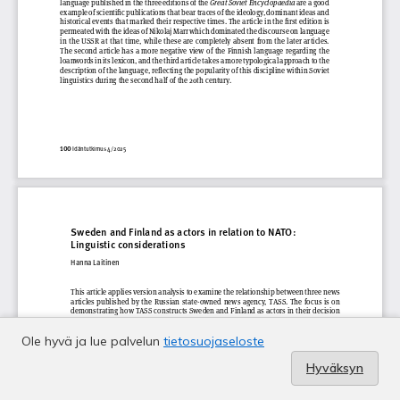
Ole hyvä ja lue palvelun
tietosuojaseloste
Hyväksyn