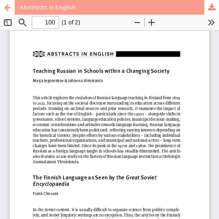
Abstracts in English
Palvelua ylläpitää
Tieteellisten seurain valtuuskunta
.