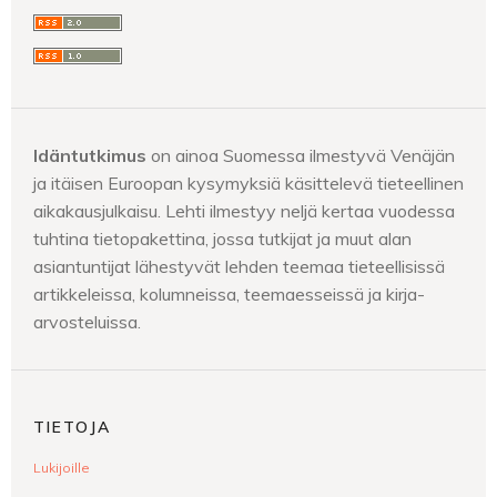
Idäntutkimus
on ainoa Suomessa ilmestyvä Venäjän
ja itäisen Euroopan kysymyksiä käsittelevä tieteellinen
aikakausjulkaisu. Lehti ilmestyy neljä kertaa vuodessa
tuhtina tietopakettina, jossa tutkijat ja muut alan
asiantuntijat lähestyvät lehden teemaa tieteellisissä
artikkeleissa, kolumneissa, teemaesseissä ja kirja-
arvosteluissa.
TIETOJA
Lukijoille