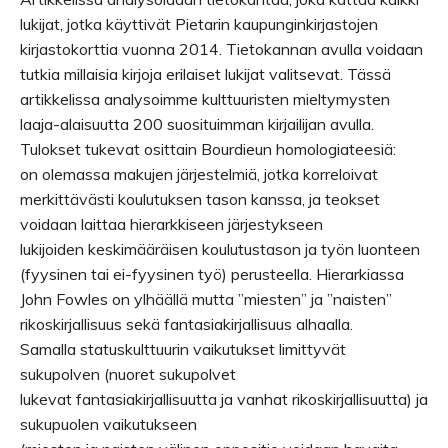
lukijat, jotka käyttivät Pietarin kaupunginkirjastojen
kirjastokorttia vuonna 2014. Tietokannan avulla voidaan
tutkia millaisia kirjoja erilaiset lukijat valitsevat. Tässä
artikkelissa analysoimme kulttuuristen mieltymysten
laaja-alaisuutta 200 suosituimman kirjailijan avulla.
Tulokset tukevat osittain Bourdieun homologiateesiä:
on olemassa makujen järjestelmiä, jotka korreloivat
merkittävästi koulutuksen tason kanssa, ja teokset
voidaan laittaa hierarkkiseen järjestykseen
lukijoiden keskimääräisen koulutustason ja työn luonteen
(fyysinen tai ei-fyysinen työ) perusteella. Hierarkiassa
John Fowles on ylhäällä mutta ”miesten” ja ”naisten”
rikoskirjallisuus sekä fantasiakirjallisuus alhaalla.
Samalla statuskulttuurin vaikutukset limittyvät
sukupolven (nuoret sukupolvet
lukevat fantasiakirjallisuutta ja vanhat rikoskirjallisuutta) ja
sukupuolen vaikutukseen