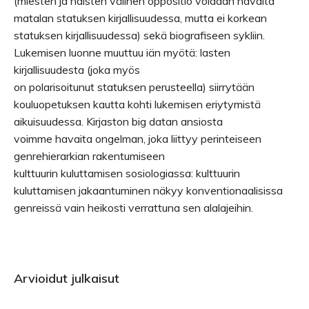
(miesten ja naisten välinen oppositio voidaan havaita
matalan statuksen kirjallisuudessa, mutta ei korkean
statuksen kirjallisuudessa) sekä biografiseen sykliin.
Lukemisen luonne muuttuu iän myötä: lasten
kirjallisuudesta (joka myös
on polarisoitunut statuksen perusteella) siirrytään
kouluopetuksen kautta kohti lukemisen eriytymistä
aikuisuudessa. Kirjaston big datan ansiosta
voimme havaita ongelman, joka liittyy perinteiseen
genrehierarkian rakentumiseen
kulttuurin kuluttamisen sosiologiassa: kulttuurin
kuluttamisen jakaantuminen näkyy konventionaalisissa
genreissä vain heikosti verrattuna sen alalajeihin.
Arvioidut julkaisut