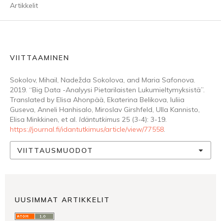
Artikkelit
VIITTAAMINEN
Sokolov, Mihail, Nadežda Sokolova, and Maria Safonova.
2019. “Big Data -Analyysi Pietarilaisten Lukumieltymyksistä”.
Translated by Elisa Ahonpää, Ekaterina Belikova, Iuliia
Guseva, Anneli Hanhisalo, Miroslav Girshfeld, Ulla Kannisto,
Elisa Minkkinen, et al.
Idäntutkimus
25 (3-4): 3-19.
https://journal.fi/idantutkimus/article/view/77558
.
VIITTAUSMUODOT
UUSIMMAT ARTIKKELIT