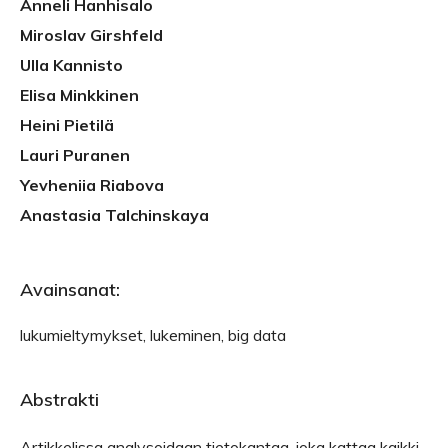
Anneli Hanhisalo
Miroslav Girshfeld
Ulla Kannisto
Elisa Minkkinen
Heini Pietilä
Lauri Puranen
Yevheniia Riabova
Anastasia Talchinskaya
Avainsanat:
lukumieltymykset, lukeminen, big data
Abstrakti
Artikkelissa analysoidaan tietokantaa, joka kattaa kaikki