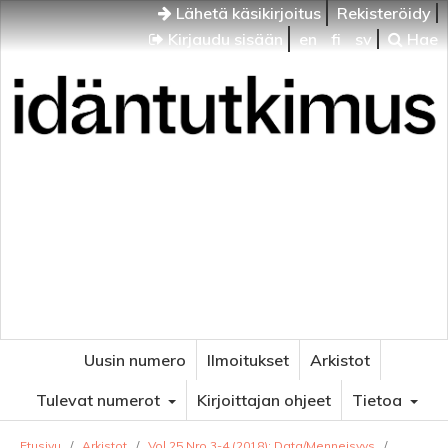
Lähetä käsikirjoitus
Rekisteröidy
Kirjaudu sisään
en
fi
sv
Hae
Idäntutkimus
VENÄJÄN JA ITÄISEN EUROOPAN TUTKIMUKSEN
AIKAKAUSLEHTI
Uusin numero
Ilmoitukset
Arkistot
Tulevat numerot
Kirjoittajan ohjeet
Tietoa
Etusivu
/
Arkistot
/
Vol 25 Nro 3-4 (2018): Data/Menneisyys
/