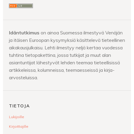
Idäntutkimus
on ainoa Suomessa ilmestyvä Venäjän
ja itäisen Euroopan kysymyksiä käsittelevä tieteellinen
aikakausjulkaisu. Lehti ilmestyy neljä kertaa vuodessa
tuhtina tietopakettina, jossa tutkijat ja muut alan
asiantuntijat lähestyvät lehden teemaa tieteellisissä
artikkeleissa, kolumneissa, teemaesseissä ja kirja-
arvosteluissa.
TIETOJA
Lukijoille
Kirjoittajille