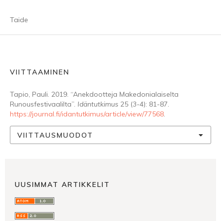
Taide
VIITTAAMINEN
Tapio, Pauli. 2019. “Anekdootteja Makedonialaiselta
Runousfestivaalilta”.
Idäntutkimus
25 (3-4): 81-87.
https://journal.fi/idantutkimus/article/view/77568
.
VIITTAUSMUODOT
UUSIMMAT ARTIKKELIT