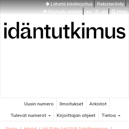
Lähetä käsikirjoitus
Rekisteröidy
Kirjaudu sisään
en
fi
sv
Hae
Idäntutkimus
VENÄJÄN JA ITÄISEN EUROOPAN TUTKIMUKSEN
AIKAKAUSLEHTI
Uusin numero
Ilmoitukset
Arkistot
Tulevat numerot
Kirjoittajan ohjeet
Tietoa
Etusivu
/
Arkistot
/
Vol 25 Nro 3-4 (2018): Data/Menneisyys
/