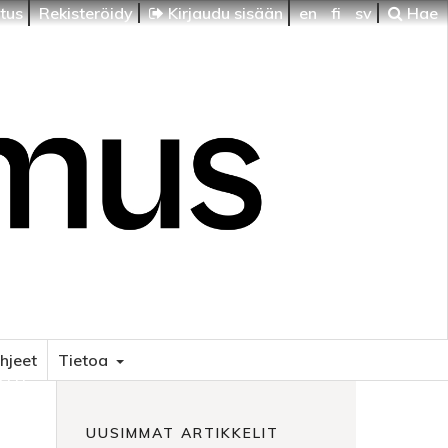
itus
Rekisteröidy
Kirjaudu sisään
en
fi
sv
Hae
ohjeet
Tietoa
HTI
UUSIMMAT ARTIKKELIT