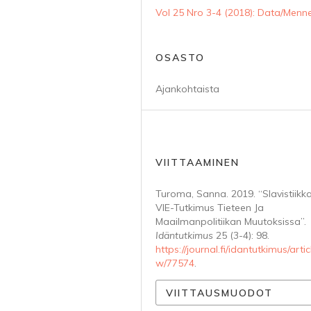
Vol 25 Nro 3-4 (2018): Data/Menn
OSASTO
Ajankohtaista
VIITTAAMINEN
Turoma, Sanna. 2019. “Slavistiikk
VIE-Tutkimus Tieteen Ja
Maailmanpolitiikan Muutoksissa”.
Idäntutkimus
25 (3-4): 98.
https://journal.fi/idantutkimus/artic
w/77574
.
VIITTAUSMUODOT