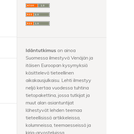
Idäntutkimus
on ainoa
Suomessa ilmestyvä Venäjän ja
itäisen Euroopan kysymyksiä
käsittelevä tieteellinen
aikakausjulkaisu. Lehti ilmestyy
neljä kertaa vuodessa tuhtina
tietopakettina, jossa tutkijat ja
muut alan asiantuntijat
lähestyvät lehden teemaa
tieteellisissä artikkeleissa,
kolumneissa, teemaesseissä ja
kirja-arvosteluissa.