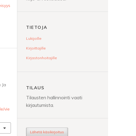
eisyys
TIETOJA
Lukijoille
Kirjoittajille
Kirjastonhoitajille
a Ja
TILAUS
Tilausten hallinnointi vaati
kirjautumista.
le/vie
Lähetä käsikirjoitus