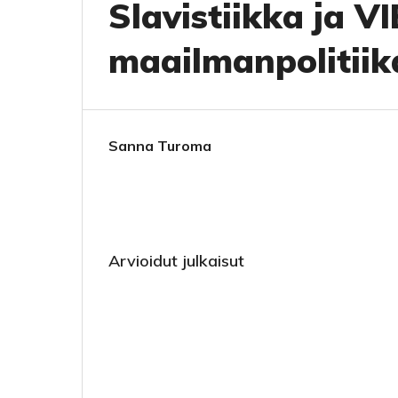
Slavistiikka ja V
maailmanpolitii
Sanna Turoma
Arvioidut julkaisut