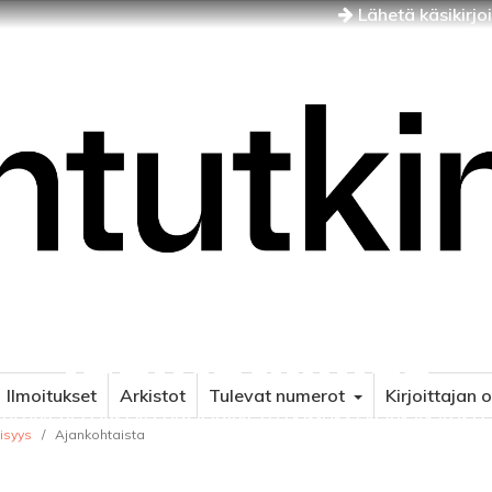
Lähetä käsikirjo
Idäntutkimus
Ilmoitukset
Arkistot
Tulevat numerot
Kirjoittajan 
NÄJÄN JA ITÄISEN EUROOPAN TUTKIMUKSEN AIKAKAUSLE
isyys
/
Ajankohtaista