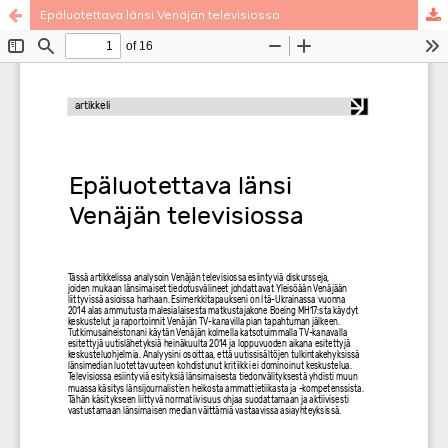
Epäluotettava länsi Venäjän televisiossa
Palvelua ylläpitää
Tieteellisten seurain valtuuskunta
.