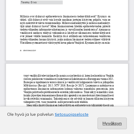
Ole hyvä ja lue palvelun
tietosuojaseloste
Hyväksyn