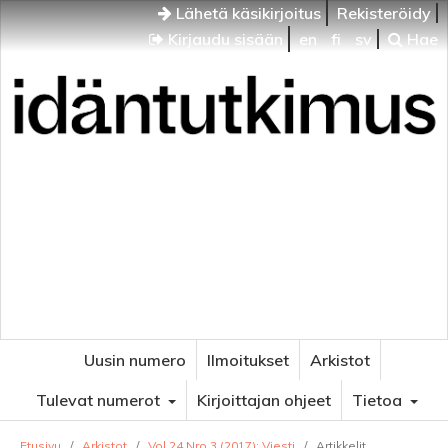
Lähetä käsikirjoitus
Rekisteröidy
Kirjaudu sisään
en
fi
sv
Hae
Idäntutkimus
VENÄJÄN JA ITÄISEN EUROOPAN TUTKIMUKSEN
AIKAKAUSLEHTI
Uusin numero
Ilmoitukset
Arkistot
Tulevat numerot
Kirjoittajan ohjeet
Tietoa
Etusivu
/
Arkistot
/
Vol 24 Nro 3 (2017): Viesti
/
Artikkelit