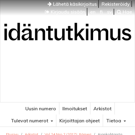
Lähetä käsikirjoitus
Rekisteröidy
Kirjaudu sisään
en
fi
sv
Hae
Idäntutkimus
VENÄJÄN JA ITÄISEN EUROOPAN TUTKIMUKSEN
AIKAKAUSLEHTI
Uusin numero
Ilmoitukset
Arkistot
Tulevat numerot
Kirjoittajan ohjeet
Tietoa
Etusivu
/
Arkistot
/
Vol 24 Nro 2 (2017): Itämeri
/
Ajankohtaista