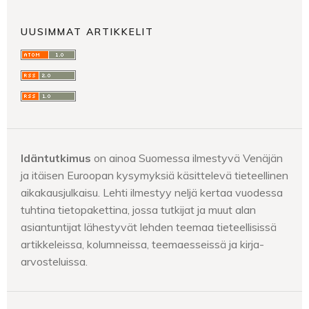
UUSIMMAT ARTIKKELIT
Idäntutkimus
on ainoa Suomessa ilmestyvä Venäjän
ja itäisen Euroopan kysymyksiä käsittelevä tieteellinen
aikakausjulkaisu. Lehti ilmestyy neljä kertaa vuodessa
tuhtina tietopakettina, jossa tutkijat ja muut alan
asiantuntijat lähestyvät lehden teemaa tieteellisissä
artikkeleissa, kolumneissa, teemaesseissä ja kirja-
arvosteluissa.