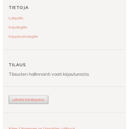
TIETOJA
Lukijoille
Kirjoittajille
Kirjastonhoitajille
TILAUS
Tilausten hallinnointi vaati kirjautumista.
Lähetä käsikirjoitus
Krim Ukrainan ja Venäjän välissä