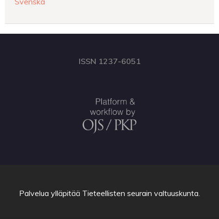
Svenska
ISSN 1237-6051
Palvelua ylläpitää
Tieteellisten seurain valtuuskunta
.