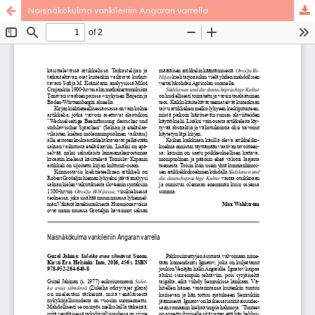
Naisnäkökulma vankileiriin Angaran varrella
Palvelua ylläpitää
Tieteellisten seurain valtuuskunta
.