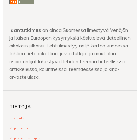
Idäntutkimus
on ainoa Suomessa ilmestyvä Venäjän
ja itäisen Euroopan kysymyksiä käsittelevä tieteellinen
aikakausjulkaisu. Lehti ilmestyy neljä kertaa vuodessa
tuhtina tietopakettina, jossa tutkijat ja muut alan
asiantuntijat lähestyvät lehden teemaa tieteellisissä
artikkeleissa, kolumneissa, teemaesseissä ja kirja-
arvosteluissa.
TIETOJA
Lukijoille
Kirjoittajille
Kirjastonhoitajille