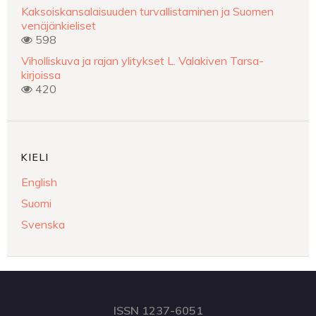
Kaksoiskansalaisuuden turvallistaminen ja Suomen
venäjänkieliset
598
Viholliskuva ja rajan ylitykset L. Valakiven Tarsa-
kirjoissa
420
KIELI
English
Suomi
Svenska
ISSN 1237-6051