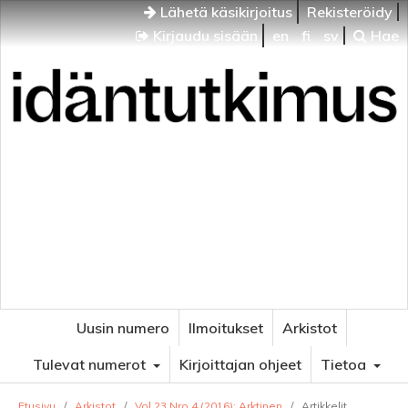
Lähetä käsikirjoitus
Rekisteröidy
Kirjaudu sisään
en
fi
sv
Hae
Idäntutkimus
VENÄJÄN JA ITÄISEN EUROOPAN TUTKIMUKSEN
AIKAKAUSLEHTI
Uusin numero
Ilmoitukset
Arkistot
Tulevat numerot
Kirjoittajan ohjeet
Tietoa
Etusivu
/
Arkistot
/
Vol 23 Nro 4 (2016): Arktinen
/
Artikkelit