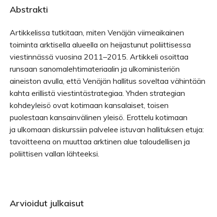
Abstrakti
Artikkelissa tutkitaan, miten Venäjän viimeaikainen
toiminta arktisella alueella on heijastunut poliittisessa
viestinnässä vuosina 2011–2015. Artikkeli osoittaa
runsaan sanomalehtimateriaalin ja ulkoministeriön
aineiston avulla, että Venäjän hallitus soveltaa vähintään
kahta erillistä viestintästrategiaa. Yhden strategian
kohdeyleisö ovat kotimaan kansalaiset, toisen
puolestaan kansainvälinen yleisö. Erottelu kotimaan
ja ulkomaan diskurssiin palvelee istuvan hallituksen etuja:
tavoitteena on muuttaa arktinen alue taloudellisen ja
poliittisen vallan lähteeksi.
Arvioidut julkaisut