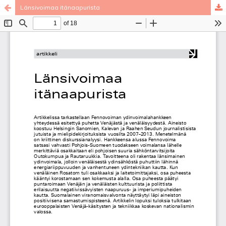
Länsivoimaa itänaapurista
Palvelua ylläpitää
Tieteellisten seurain valtuuskunta
.