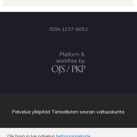
ISSN 1237-6051
Palvelua ylläpitää
Tieteellisten seurain valtuuskunta
.
Ole hyvä ja lue palvelun
tietosuojaseloste