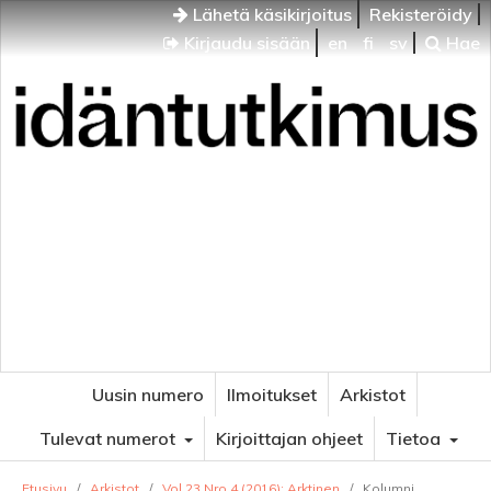
Lähetä käsikirjoitus
Rekisteröidy
Kirjaudu sisään
en
fi
sv
Hae
Idäntutkimus
VENÄJÄN JA ITÄISEN EUROOPAN TUTKIMUKSEN
AIKAKAUSLEHTI
Uusin numero
Ilmoitukset
Arkistot
Tulevat numerot
Kirjoittajan ohjeet
Tietoa
Etusivu
/
Arkistot
/
Vol 23 Nro 4 (2016): Arktinen
/
Kolumni