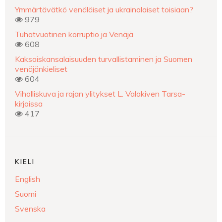
Ymmärtävätkö venäläiset ja ukrainalaiset toisiaan?
979
Tuhatvuotinen korruptio ja Venäjä
608
Kaksoiskansalaisuuden turvallistaminen ja Suomen
venäjänkieliset
604
Viholliskuva ja rajan ylitykset L. Valakiven Tarsa-
kirjoissa
417
KIELI
English
Suomi
Svenska