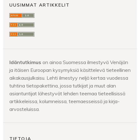
UUSIMMAT ARTIKKELIT
Idäntutkimus
on ainoa Suomessa ilmestyvä Venäjän
ja itäisen Euroopan kysymyksiä käsittelevä tieteellinen
aikakausjulkaisu. Lehti ilmestyy neljä kertaa vuodessa
tuhtina tietopakettina, jossa tutkijat ja muut alan
asiantuntijat lähestyvät lehden teemaa tieteellisissä
artikkeleissa, kolumneissa, teemaesseissä ja kirja-
arvosteluissa.
TIETOJA