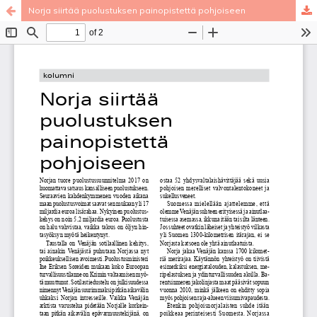
Norja siirtää puolustuksen painopistettä pohjoiseen
Palvelua ylläpitää
Tieteellisten seurain valtuuskunta
.