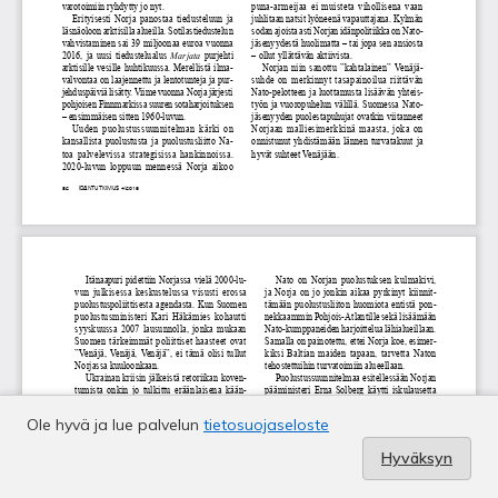
Ole hyvä ja lue palvelun
tietosuojaseloste
Hyväksyn