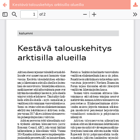
Kestävä talouskehitys arktisilla alueilla
Palvelua ylläpitää
Tieteellisten seurain valtuuskunta
.