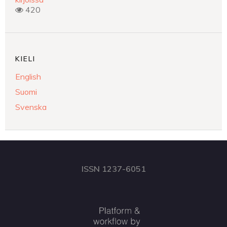
420
KIELI
English
Suomi
Svenska
ISSN 1237-6051