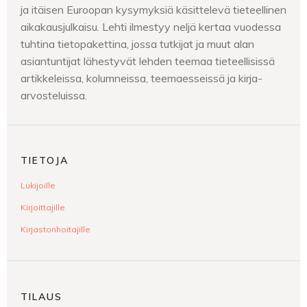
ja itäisen Euroopan kysymyksiä käsittelevä tieteellinen
aikakausjulkaisu. Lehti ilmestyy neljä kertaa vuodessa
tuhtina tietopakettina, jossa tutkijat ja muut alan
asiantuntijat lähestyvät lehden teemaa tieteellisissä
artikkeleissa, kolumneissa, teemaesseissä ja kirja-
arvosteluissa.
TIETOJA
Lukijoille
Kirjoittajille
Kirjastonhoitajille
TILAUS