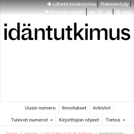
Lähetä käsikirjoitus
Rekisteröidy
Kirjaudu sisään
en
fi
sv
Hae
Idäntutkimus
VENÄJÄN JA ITÄISEN EUROOPAN TUTKIMUKSEN
AIKAKAUSLEHTI
Uusin numero
Ilmoitukset
Arkistot
Tulevat numerot
Kirjoittajan ohjeet
Tietoa
Etusivu
/
Arkistot
/
Vol 23 Nro 4 (2016): Arktinen
/
Ajankohtaista