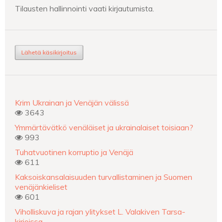
Tilausten hallinnointi vaati kirjautumista.
Lähetä käsikirjoitus
Krim Ukrainan ja Venäjän välissä
3643
Ymmärtävätkö venäläiset ja ukrainalaiset toisiaan?
993
Tuhatvuotinen korruptio ja Venäjä
611
Kaksoiskansalaisuuden turvallistaminen ja Suomen
venäjänkieliset
601
Viholliskuva ja rajan ylitykset L. Valakiven Tarsa-
kirjoissa