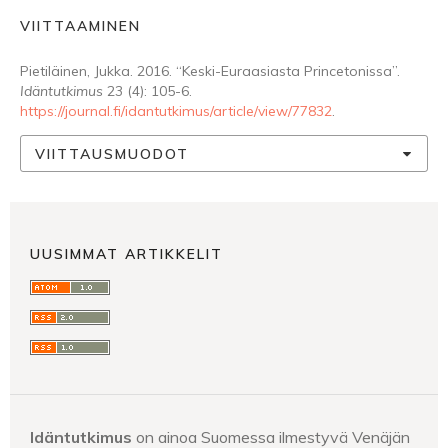
VIITTAAMINEN
Pietiläinen, Jukka. 2016. “Keski-Euraasiasta Princetonissa”.
Idäntutkimus
23 (4): 105-6.
https://journal.fi/idantutkimus/article/view/77832
.
VIITTAUSMUODOT
UUSIMMAT ARTIKKELIT
Idäntutkimus
on ainoa Suomessa ilmestyvä Venäjän