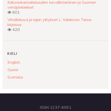
Kaksoiskansalaisuuden turvallistaminen ja Suomen
venäjänkieliset
601
Viholliskuva ja rajan ylitykset L. Valakiven Tarsa-
kirjoissa
420
KIELI
English
Suomi
Svenska
ISSN 1237-6051