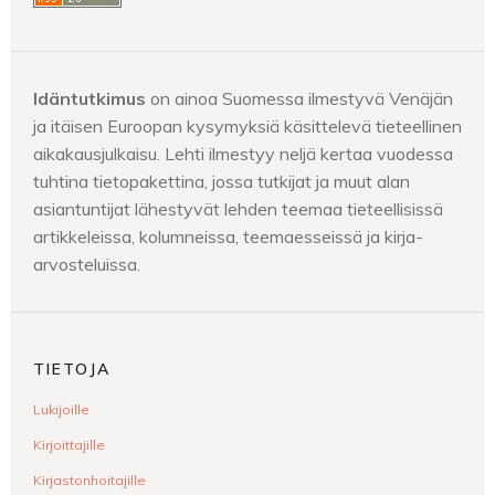
Idäntutkimus
on ainoa Suomessa ilmestyvä Venäjän
ja itäisen Euroopan kysymyksiä käsittelevä tieteellinen
aikakausjulkaisu. Lehti ilmestyy neljä kertaa vuodessa
tuhtina tietopakettina, jossa tutkijat ja muut alan
asiantuntijat lähestyvät lehden teemaa tieteellisissä
artikkeleissa, kolumneissa, teemaesseissä ja kirja-
arvosteluissa.
TIETOJA
Lukijoille
Kirjoittajille
Kirjastonhoitajille