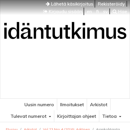
Lähetä käsikirjoitus
Rekisteröidy
Kirjaudu sisään
en
fi
sv
Hae
Idäntutkimus
VENÄJÄN JA ITÄISEN EUROOPAN TUTKIMUKSEN
AIKAKAUSLEHTI
Uusin numero
Ilmoitukset
Arkistot
Tulevat numerot
Kirjoittajan ohjeet
Tietoa
Etusivu
/
Arkistot
/
Vol 23 Nro 4 (2016): Arktinen
/
Ajankohtaista