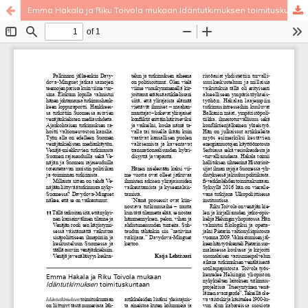
Emma Hakala ja Riku Toivola mukaan Idäntutkimuksen toimituskuntaan
Palvelua ylläpitää
Tieteellisten seurain valtuuskunta
.