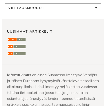
VIITTAUSMUODOT
UUSIMMAT ARTIKKELIT
Idäntutkimus
on ainoa Suomessa ilmestyvä Venäjän
ja itäisen Euroopan kysymyksiä käsittelevä tieteellinen
aikakausjulkaisu. Lehti ilmestyy neljä kertaa vuodessa
tuhtina tietopakettina, jossa tutkijat ja muut alan
asiantuntijat lähestyvät lehden teemaa tieteellisissä
artikkeleissa, kolumneissa, teemaesseissä ja kirja-