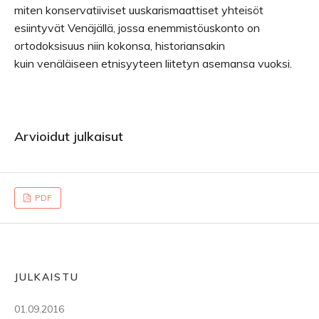
miten konservatiiviset uuskarismaattiset yhteisöt
esiintyvät Venäjällä, jossa enemmistöuskonto on
ortodoksisuus niin kokonsa, historiansakin
kuin venäläiseen etnisyyteen liitetyn asemansa vuoksi.
Arvioidut julkaisut
PDF
JULKAISTU
01.09.2016