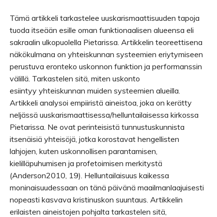
Tämä artikkeli tarkastelee uuskarismaattisuuden tapoja
tuoda itseään esille oman funktionaalisen alueensa eli
sakraalin ulkopuolella Pietarissa. Artikkelin teoreettisena
näkökulmana on yhteiskunnan systeemien eriytymiseen
perustuva eronteko uskonnon funktion ja performanssin
välillä. Tarkastelen sitä, miten uskonto
esiintyy yhteiskunnan muiden systeemien alueilla.
Artikkeli analysoi empiiristä aineistoa, joka on kerätty
neljässä uuskarismaattisessa/helluntailaisessa kirkossa
Pietarissa. Ne ovat perinteisistä tunnustuskunnista
itsenäisiä yhteisöjä, jotka korostavat hengellisten
lahjojen, kuten uskonnollisen parantamisen,
kielilläpuhumisen ja profetoimisen merkitystä
(Anderson2010, 19). Helluntailaisuus kaikessa
moninaisuudessaan on tänä päivänä maailmanlaajuisesti
nopeasti kasvava kristinuskon suuntaus. Artikkelin
erilaisten aineistojen pohjalta tarkastelen sitä,