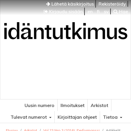
Lähetä käsikirjoitus
Rekisteröidy
Kirjaudu sisään
en
fi
sv
Hae
Idäntutkimus
VENÄJÄN JA ITÄISEN EUROOPAN TUTKIMUKSEN
AIKAKAUSLEHTI
Uusin numero
Ilmoitukset
Arkistot
Tulevat numerot
Kirjoittajan ohjeet
Tietoa
Etusivu
/
Arkistot
/
Vol 23 Nro 3 (2016): Performanssi
/
Artikkelit