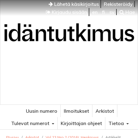
Lähetä käsikirjoitus
Rekisteröidy
Kirjaudu sisään
en
fi
sv
Hae
Idäntutkimus
VENÄJÄN JA ITÄISEN EUROOPAN TUTKIMUKSEN
AIKAKAUSLEHTI
Uusin numero
Ilmoitukset
Arkistot
Tulevat numerot
Kirjoittajan ohjeet
Tietoa
Etusivu
/
Arkistot
/
Vol 23 Nro 2 (2016): Henkisyys
/
Artikkelit