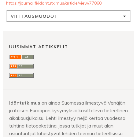
https://journal.fi/idantutkimus/article/view/77860
.
VIITTAUSMUODOT
UUSIMMAT ARTIKKELIT
Idäntutkimus
on ainoa Suomessa ilmestyvä Venäjän
ja itäisen Euroopan kysymyksiä käsittelevä tieteellinen
aikakausjulkaisu. Lehti ilmestyy neljä kertaa vuodessa
tuhtina tietopakettina, jossa tutkijat ja muut alan
asiantuntijat lähestyvät lehden teemaa tieteellisissä