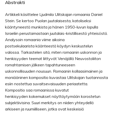
Abstrakti
Artikkeli käsittelee Ljudmila Ulitskajan romaania Daniel
Stein. Se kertoo Puolan juutalaisesta, katoliseksi
kääntyneestä munkista ja hänen 1950-luvun lopulla
Israeliin perustamastaan juutalais-kristillisestä yhteisöstä.
Analysoin romaania viime aikoina
postsekulaarista käänteestä käydyn keskustelun
valossa. Tarkastelen sitä, miten romaanin uskonnon ja
henkisyyden teemat liittyvät Venäjällä Neuvostoliiton
romahtamisen jälkeen tapahtuneeseen
uskonnollisuuden nousuun. Romaanin kollaasimainen ja
moniääninen kompositio kuvastaa Ulitskajan tuotannosta
esiin nostettua suvaitsevaisuuden periaatetta.
Kompositio saa romaanissa kuvatut
henkisyyden kokemukset näyttäytymään korostetun
subjektiivisina. Suuri merkitys on niiden yhteydellä
arkiseen ja ruumiilliseen, jotka ovat keskeisiä