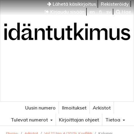
Lähetä käsikirjoitus
Rekisteröidy
Kirjaudu sisään
en
fi
sv
Hae
Idäntutkimus
VENÄJÄN JA ITÄISEN EUROOPAN TUTKIMUKSEN
AIKAKAUSLEHTI
Uusin numero
Ilmoitukset
Arkistot
Tulevat numerot
Kirjoittajan ohjeet
Tietoa
Etusivu
/
Arkistot
/
Vol 22 Nro 4 (2015): Konflikti
/
Kolumni