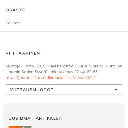
OSASTO
Kolumni
VIITTAAMINEN
Mustajoki, Arto. 2015. “Kieli herättää Suuria Tunteita, Mutta on
Harvoin Sotien Syynä”.
Idäntutkimus
22 (4): 62-63.
https://journal.fi/idantutkimus/article/view/77942
.
VIITTAUSMUODOT
UUSIMMAT ARTIKKELIT