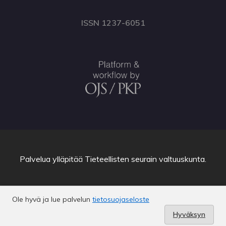
ISSN 1237-6051
Palvelua ylläpitää
Tieteellisten seurain valtuuskunta
.
Ole hyvä ja lue palvelun
tietosuojaseloste
Hyväksyn