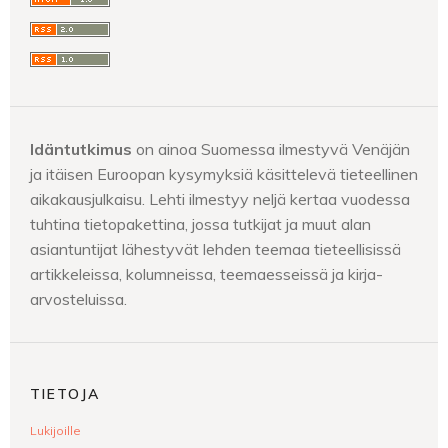
Idäntutkimus
on ainoa Suomessa ilmestyvä Venäjän
ja itäisen Euroopan kysymyksiä käsittelevä tieteellinen
aikakausjulkaisu. Lehti ilmestyy neljä kertaa vuodessa
tuhtina tietopakettina, jossa tutkijat ja muut alan
asiantuntijat lähestyvät lehden teemaa tieteellisissä
artikkeleissa, kolumneissa, teemaesseissä ja kirja-
arvosteluissa.
TIETOJA
Lukijoille