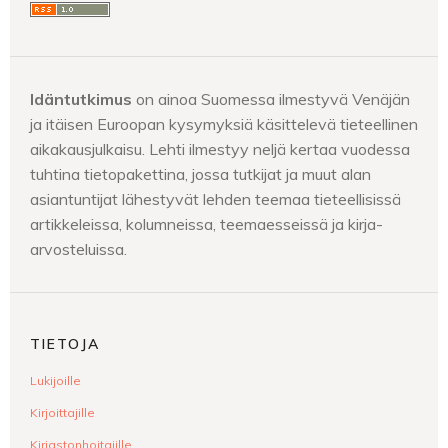
Idäntutkimus
on ainoa Suomessa ilmestyvä Venäjän
ja itäisen Euroopan kysymyksiä käsittelevä tieteellinen
aikakausjulkaisu. Lehti ilmestyy neljä kertaa vuodessa
tuhtina tietopakettina, jossa tutkijat ja muut alan
asiantuntijat lähestyvät lehden teemaa tieteellisissä
artikkeleissa, kolumneissa, teemaesseissä ja kirja-
arvosteluissa.
TIETOJA
Lukijoille
Kirjoittajille
Kirjastonhoitajille