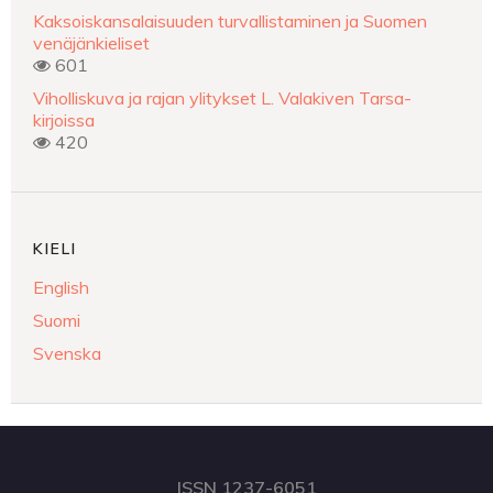
Kaksoiskansalaisuuden turvallistaminen ja Suomen
venäjänkieliset
601
Viholliskuva ja rajan ylitykset L. Valakiven Tarsa-
kirjoissa
420
KIELI
English
Suomi
Svenska
ISSN 1237-6051