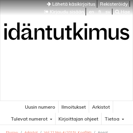
Lähetä käsikirjoitus
Rekisteröidy
Kirjaudu sisään
en
fi
sv
Hae
Idäntutkimus
VENÄJÄN JA ITÄISEN EUROOPAN TUTKIMUKSEN
AIKAKAUSLEHTI
Uusin numero
Ilmoitukset
Arkistot
Tulevat numerot
Kirjoittajan ohjeet
Tietoa
Etusivu
/
Arkistot
/
Vol 22 Nro 4 (2015): Konflikti
/
Arviot