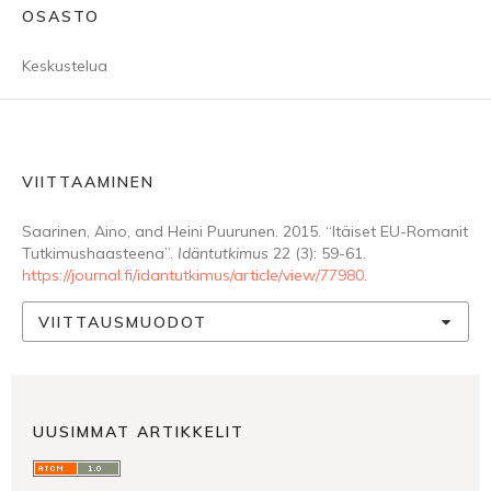
OSASTO
Keskustelua
VIITTAAMINEN
Saarinen, Aino, and Heini Puurunen. 2015. “Itäiset EU-Romanit
Tutkimushaasteena”.
Idäntutkimus
22 (3): 59-61.
https://journal.fi/idantutkimus/article/view/77980
.
VIITTAUSMUODOT
UUSIMMAT ARTIKKELIT