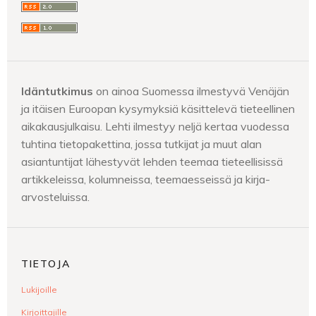
Idäntutkimus
on ainoa Suomessa ilmestyvä Venäjän
ja itäisen Euroopan kysymyksiä käsittelevä tieteellinen
aikakausjulkaisu. Lehti ilmestyy neljä kertaa vuodessa
tuhtina tietopakettina, jossa tutkijat ja muut alan
asiantuntijat lähestyvät lehden teemaa tieteellisissä
artikkeleissa, kolumneissa, teemaesseissä ja kirja-
arvosteluissa.
TIETOJA
Lukijoille
Kirjoittajille