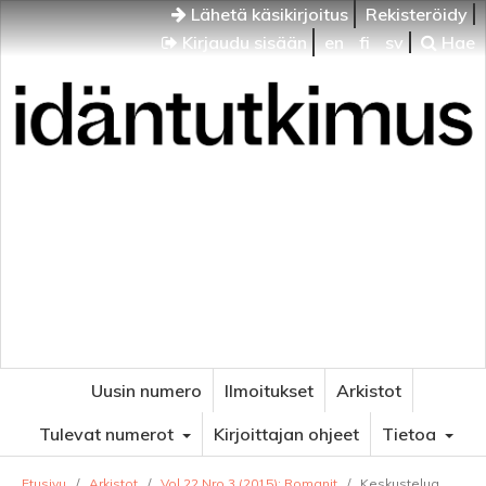
Lähetä käsikirjoitus
Rekisteröidy
Kirjaudu sisään
en
fi
sv
Hae
Idäntutkimus
VENÄJÄN JA ITÄISEN EUROOPAN TUTKIMUKSEN
AIKAKAUSLEHTI
Uusin numero
Ilmoitukset
Arkistot
Tulevat numerot
Kirjoittajan ohjeet
Tietoa
Etusivu
/
Arkistot
/
Vol 22 Nro 3 (2015): Romanit
/
Keskustelua