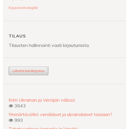
Kirjastonhoitajille
TILAUS
Tilausten hallinnointi vaati kirjautumista.
Lähetä käsikirjoitus
Krim Ukrainan ja Venäjän välissä
3643
Ymmärtävätkö venäläiset ja ukrainalaiset toisiaan?
993
Tuhatvuotinen korruptio ja Venäjä