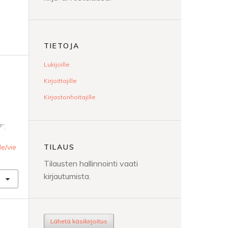
TIETOJA
Lukijoille
Kirjoittajille
Kirjastonhoitajille
.
”.
TILAUS
le/vie
Tilausten hallinnointi vaati
kirjautumista.
Lähetä käsikirjoitus