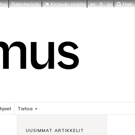
itus
Rekisteröidy
Kirjaudu sisään
en
fi
sv
Hae
ohjeet
Tietoa
HTI
UUSIMMAT ARTIKKELIT