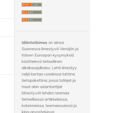
Idäntutkimus
on ainoa
Suomessa ilmestyvä Venäjän ja
itäisen Euroopan kysymyksiä
käsittelevä tieteellinen
aikakausjulkaisu. Lehti ilmestyy
neljä kertaa vuodessa tuhtina
tietopakettina, jossa tutkijat ja
muut alan asiantuntijat
lähestyvät lehden teemaa
tieteellisissä artikkeleissa,
kolumneissa, teemaesseissä ja
kirja-arvosteluissa.