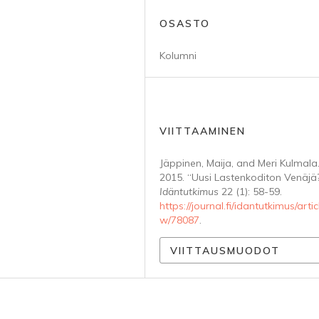
OSASTO
Kolumni
VIITTAAMINEN
Jäppinen, Maija, and Meri Kulmala
2015. “Uusi Lastenkoditon Venäjä?
Idäntutkimus
22 (1): 58-59.
https://journal.fi/idantutkimus/artic
w/78087
.
VIITTAUSMUODOT