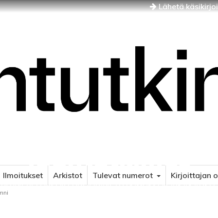
Lähetä käsikirjo
Idäntutkimus
Ilmoitukset
Arkistot
Tulevat numerot
Kirjoittajan 
NÄJÄN JA ITÄISEN EUROOPAN TUTKIMUKSEN AIKAKAUSLE
mni