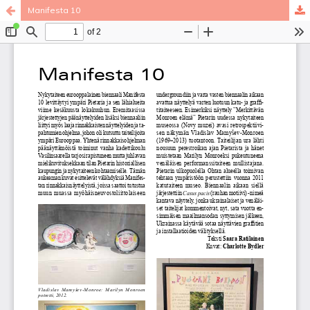
Manifesta 10
Palvelua ylläpitää
Tieteellisten seurain valtuuskunta
.