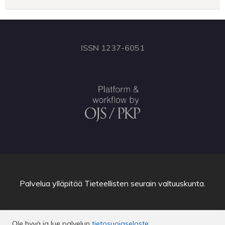
ISSN 1237-6051
Palvelua ylläpitää
Tieteellisten seurain valtuuskunta
.
Ole hyvä ja lue palvelun
tietosuojaseloste