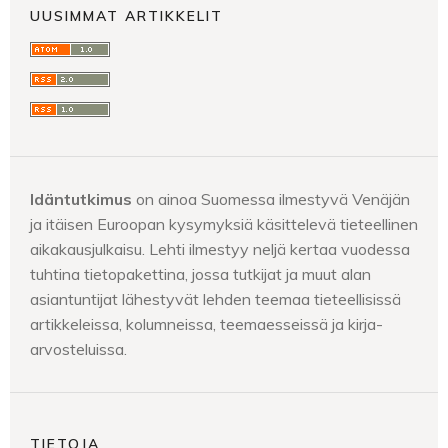
UUSIMMAT ARTIKKELIT
Idäntutkimus
on ainoa Suomessa ilmestyvä Venäjän
ja itäisen Euroopan kysymyksiä käsittelevä tieteellinen
aikakausjulkaisu. Lehti ilmestyy neljä kertaa vuodessa
tuhtina tietopakettina, jossa tutkijat ja muut alan
asiantuntijat lähestyvät lehden teemaa tieteellisissä
artikkeleissa, kolumneissa, teemaesseissä ja kirja-
arvosteluissa.
TIETOJA