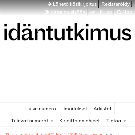
Lähetä käsikirjoitus
Rekisteröidy
Kirjaudu sisään
en
fi
sv
Hae
Idäntutkimus
VENÄJÄN JA ITÄISEN EUROOPAN TUTKIMUKSEN
AIKAKAUSLEHTI
Uusin numero
Ilmoitukset
Arkistot
Tulevat numerot
Kirjoittajan ohjeet
Tietoa
Etusivu
/
Arkistot
/
Vol 21 Nro 4 (2014): Vapaa teema
/
Arviot