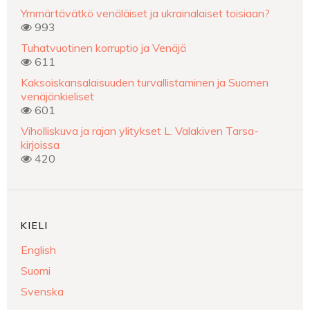
Ymmärtävätkö venäläiset ja ukrainalaiset toisiaan?
993
Tuhatvuotinen korruptio ja Venäjä
611
Kaksoiskansalaisuuden turvallistaminen ja Suomen
venäjänkieliset
601
Viholliskuva ja rajan ylitykset L. Valakiven Tarsa-
kirjoissa
420
KIELI
English
Suomi
Svenska