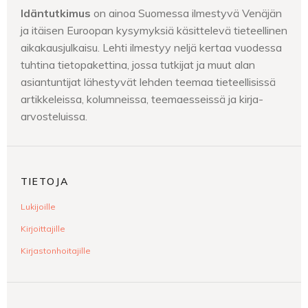
Idäntutkimus
on ainoa Suomessa ilmestyvä Venäjän
ja itäisen Euroopan kysymyksiä käsittelevä tieteellinen
aikakausjulkaisu. Lehti ilmestyy neljä kertaa vuodessa
tuhtina tietopakettina, jossa tutkijat ja muut alan
asiantuntijat lähestyvät lehden teemaa tieteellisissä
artikkeleissa, kolumneissa, teemaesseissä ja kirja-
arvosteluissa.
TIETOJA
Lukijoille
Kirjoittajille
Kirjastonhoitajille