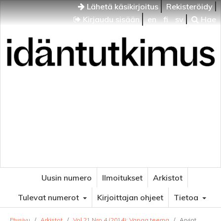
Lähetä käsikirjoitus
Rekisteröidy
Kirjaudu sisään
en
fi
sv
Hae
Idäntutkimus
VENÄJÄN JA ITÄISEN EUROOPAN TUTKIMUKSEN
AIKAKAUSLEHTI
Uusin numero
Ilmoitukset
Arkistot
Tulevat numerot
Kirjoittajan ohjeet
Tietoa
Etusivu
/
Arkistot
/
Vol 21 Nro 4 (2014): Vapaa teema
/
Arviot