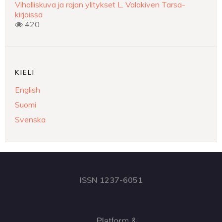
Viholliskuva ja rajan ylitykset L. Valakiven Tarsa-
kirjoissa
420
KIELI
English
Suomi
Svenska
ISSN 1237-6051