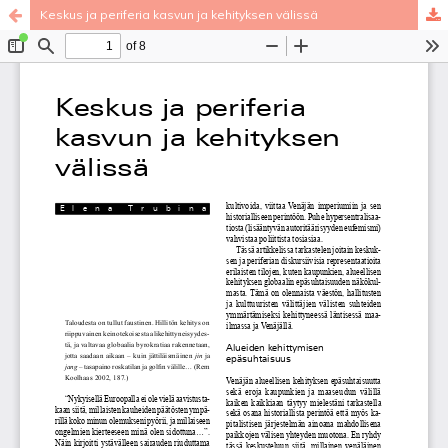
Keskus ja periferia kasvun ja kehityksen välissä
Palvelua ylläpitää
Tieteellisten seurain valtuuskunta
.