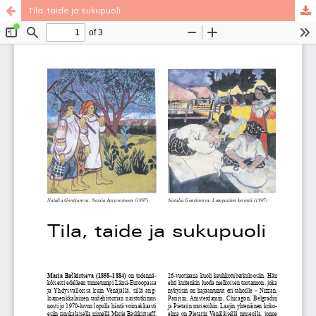
Tila, taide ja sukupuoli
Palvelua ylläpitää
Tieteellisten seurain valtuuskunta
.