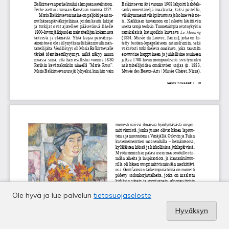
Ole hyvä ja lue palvelun
tietosuojaseloste
Hyväksyn