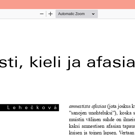
Palvelua ylläpitää
Tieteellisten seurain valtuuskun