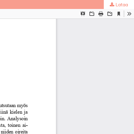
Lataa
ta
.