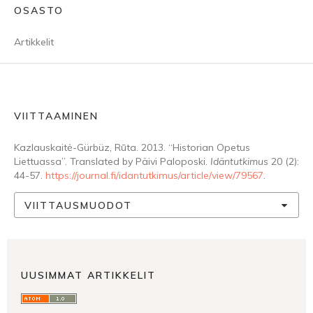
OSASTO
Artikkelit
VIITTAAMINEN
Kazlauskaitė-Gürbüz, Rūta. 2013. “Historian Opetus
Liettuassa”. Translated by Päivi Paloposki.
Idäntutkimus
20 (2):
44-57.
https://journal.fi/idantutkimus/article/view/79567
.
VIITTAUSMUODOT
UUSIMMAT ARTIKKELIT