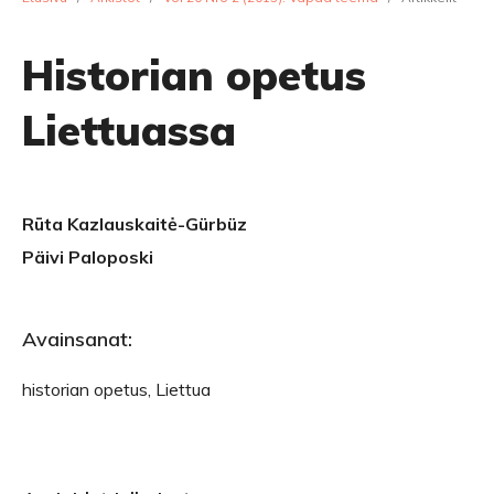
Historian opetus
Liettuassa
Rūta Kazlauskaitė-Gürbüz
Päivi Paloposki
Avainsanat:
historian opetus, Liettua