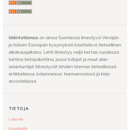
Idäntutkimus
on ainoa Suomessa ilmestyvä Venäjän
ja itäisen Euroopan kysymyksiä käsittelevä tieteellinen
aikakausjulkaisu. Lehti ilmestyy neljä kertaa vuodessa
tuhtina tietopakettina, jossa tutkijat ja muut alan
asiantuntijat lähestyvät lehden teemaa tieteellisissä
artikkeleissa, kolumneissa, teemaesseissä ja kirja-
arvosteluissa.
TIETOJA
Lukijoille
Kirjoittajille