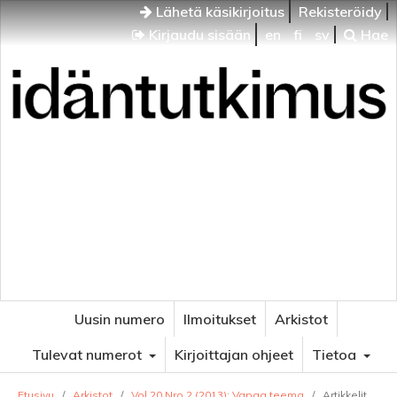
Lähetä käsikirjoitus
Rekisteröidy
Kirjaudu sisään
en
fi
sv
Hae
Idäntutkimus
VENÄJÄN JA ITÄISEN EUROOPAN TUTKIMUKSEN
AIKAKAUSLEHTI
Uusin numero
Ilmoitukset
Arkistot
Tulevat numerot
Kirjoittajan ohjeet
Tietoa
Etusivu
/
Arkistot
/
Vol 20 Nro 2 (2013): Vapaa teema
/
Artikkelit