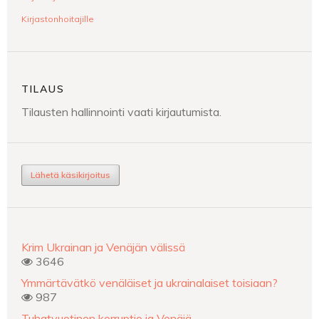
Kirjastonhoitajille
TILAUS
Tilausten hallinnointi vaati kirjautumista.
Lähetä käsikirjoitus
Krim Ukrainan ja Venäjän välissä
3646
Ymmärtävätkö venäläiset ja ukrainalaiset toisiaan?
987
Tuhatvuotinen korruptio ja Venäjä