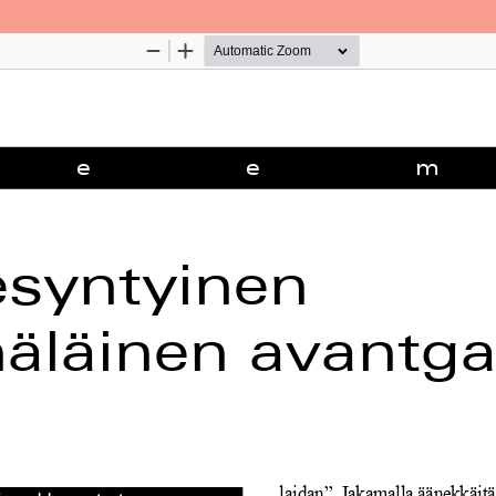
Palvelua ylläpitää
Tieteellisten seurain valtuuskun