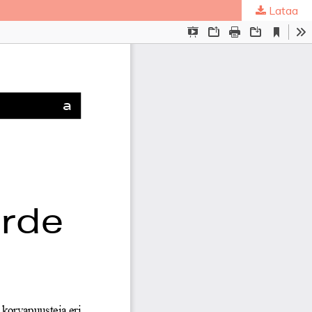
Lataa
ta
.