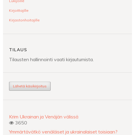
Lukijoille
Kirjoittajille
Kirjastonhoitajille
TILAUS
Tilausten hallinnointi vaati kirjautumista.
Lähetä käsikirjoitus
Krim Ukrainan ja Venäjän välissä
3650
Ymmärtävätkö venäläiset ja ukrainalaiset toisiaan?