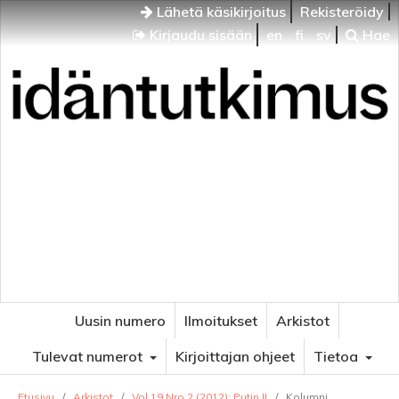
Lähetä käsikirjoitus
Rekisteröidy
Kirjaudu sisään
en
fi
sv
Hae
Idäntutkimus
VENÄJÄN JA ITÄISEN EUROOPAN TUTKIMUKSEN
AIKAKAUSLEHTI
Uusin numero
Ilmoitukset
Arkistot
Tulevat numerot
Kirjoittajan ohjeet
Tietoa
Etusivu
/
Arkistot
/
Vol 19 Nro 2 (2012): Putin II
/
Kolumni