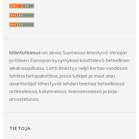
Idäntutkimus
on ainoa Suomessa ilmestyvä Venäjän
ja itäisen Euroopan kysymyksiä käsittelevä tieteellinen
aikakausjulkaisu. Lehti ilmestyy neljä kertaa vuodessa
tuhtina tietopakettina, jossa tutkijat ja muut alan
asiantuntijat lähestyvät lehden teemaa tieteellisissä
artikkeleissa, kolumneissa, teemaesseissä ja kirja-
arvosteluissa.
TIETOJA