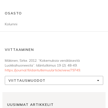
OSASTO
Kolumni
VIITTAAMINEN
Mäkinen, Sirke. 2012. “Kokemuksia venäläisestä
Luokkahuoneesta”.
Idäntutkimus
19 (2): 48-49.
https://journal.fi/idantutkimus/article/view/79749
.
VIITTAUSMUODOT
UUSIMMAT ARTIKKELIT