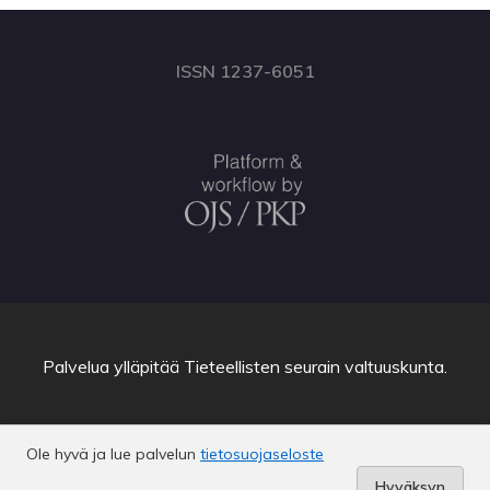
ISSN 1237-6051
Palvelua ylläpitää
Tieteellisten seurain valtuuskunta
.
Ole hyvä ja lue palvelun
tietosuojaseloste
Hyväksyn