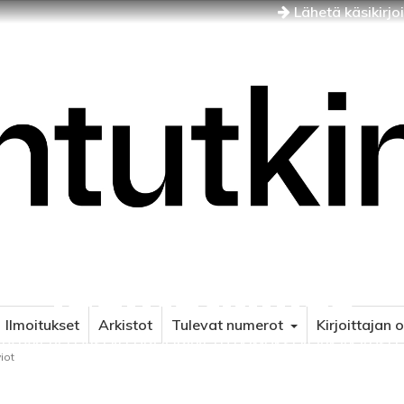
Lähetä käsikirjo
Idäntutkimus
Ilmoitukset
Arkistot
Tulevat numerot
Kirjoittajan 
NÄJÄN JA ITÄISEN EUROOPAN TUTKIMUKSEN AIKAKAUSLE
iot