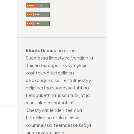
Idäntutkimus
on ainoa
Suomessa ilmestyvä Venäjän ja
itäisen Euroopan kysymyksiä
käsittelevä tieteellinen
aikakausjulkaisu. Lehti ilmestyy
neljä kertaa vuodessa tuhtina
tietopakettina, jossa tutkijat ja
muut alan asiantuntijat
lähestyvät lehden teemaa
tieteellisissä artikkeleissa,
kolumneissa, teemaesseissä ja
kirja-arvosteluissa.