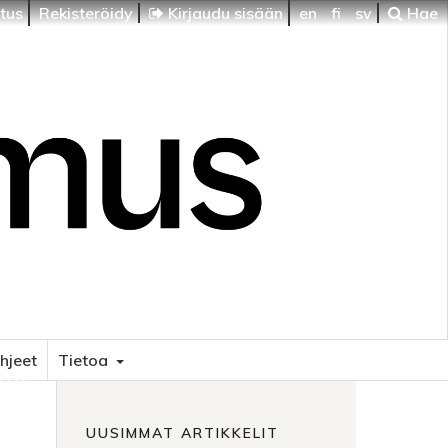
itus
Rekisteröidy
Kirjaudu sisään
en
fi
sv
Hae
ohjeet
Tietoa
HTI
UUSIMMAT ARTIKKELIT