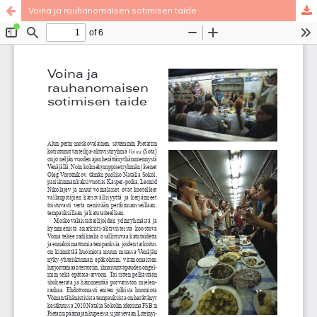
Voina ja rauhanomaisen sotimisen taide
Palvelua ylläpitää
Tieteellisten seurain valtuuskunta
.