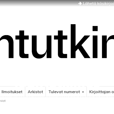
Lähetä käsikirjo
Idäntutkimus
Ilmoitukset
Arkistot
Tulevat numerot
Kirjoittajan 
NÄJÄN JA ITÄISEN EUROOPAN TUTKIMUKSEN AIKAKAUSLE
viot