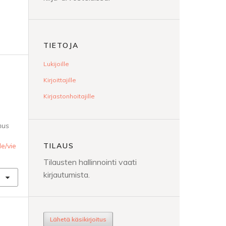
TIETOJA
Lukijoille
Kirjoittajille
Kirjastonhoitajille
mus
TILAUS
le/vie
Tilausten hallinnointi vaati
kirjautumista.
Lähetä käsikirjoitus