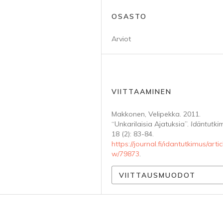
OSASTO
Arviot
VIITTAAMINEN
Makkonen, Velipekka. 2011.
“Unkarilaisia Ajatuksia”.
Idäntutki
18 (2): 83-84.
https://journal.fi/idantutkimus/artic
w/79873
.
VIITTAUSMUODOT