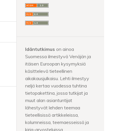
Idäntutkimus
on ainoa
Suomessa ilmestyvä Venäjän ja
itäisen Euroopan kysymyksiä
käsittelevä tieteellinen
aikakausjulkaisu. Lehti ilmestyy
neljä kertaa vuodessa tuhtina
tietopakettina, jossa tutkijat ja
muut alan asiantuntijat
lähestyvät lehden teemaa
tieteellisissä artikkeleissa,
kolumneissa, teemaesseissä ja
kirja-arvosteluissa.