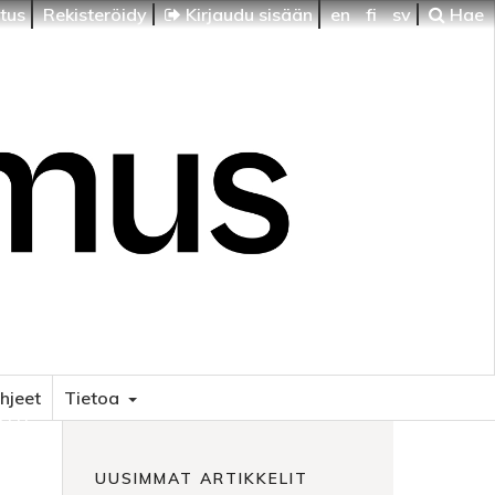
itus
Rekisteröidy
Kirjaudu sisään
en
fi
sv
Hae
ohjeet
Tietoa
HTI
UUSIMMAT ARTIKKELIT