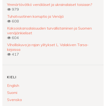
Ymmärtävätkö venäläiset ja ukrainalaiset toisiaan?
979
Tuhatvuotinen korruptio ja Venäjä
608
Kaksoiskansalaisuuden turvallistaminen ja Suomen
venäjänkieliset
604
Viholliskuva ja rajan ylitykset L. Valakiven Tarsa-
kirjoissa
417
KIELI
English
Suomi
Svenska