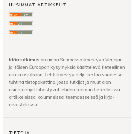
UUSIMMAT ARTIKKELIT
Idäntutkimus
on ainoa Suomessa ilmestyvä Venäjän
ja itäisen Euroopan kysymyksiä käsittelevä tieteellinen
aikakausjulkaisu. Lehti ilmestyy neljä kertaa vuodessa
tuhtina tietopakettina, jossa tutkijat ja muut alan
asiantuntijat lähestyvät lehden teemaa tieteellisissä
artikkeleissa, kolumneissa, teemaesseissä ja kirja-
arvosteluissa.
TIETOJA