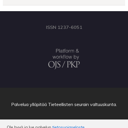
ISSN 1237-6051
Palvelua ylläpitää
Tieteellisten seurain valtuuskunta
.
Ole hyvä ja lue palvelun
tietosuojaseloste