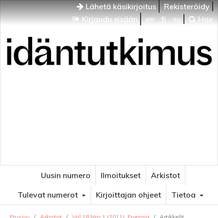
Lähetä käsikirjoitus
Rekisteröidy
Kirjaudu sisään
en
fi
sv
Hae
Idäntutkimus
VENÄJÄN JA ITÄISEN EUROOPAN TUTKIMUKSEN
AIKAKAUSLEHTI
Uusin numero
Ilmoitukset
Arkistot
Tulevat numerot
Kirjoittajan ohjeet
Tietoa
Etusivu
/
Arkistot
/
Vol 18 Nro 1 (2011): Energia
/
Artikkelit