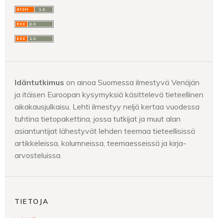
Idäntutkimus
on ainoa Suomessa ilmestyvä Venäjän
ja itäisen Euroopan kysymyksiä käsittelevä tieteellinen
aikakausjulkaisu. Lehti ilmestyy neljä kertaa vuodessa
tuhtina tietopakettina, jossa tutkijat ja muut alan
asiantuntijat lähestyvät lehden teemaa tieteellisissä
artikkeleissa, kolumneissa, teemaesseissä ja kirja-
arvosteluissa.
TIETOJA