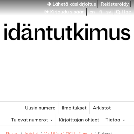
Lähetä käsikirjoitus
Rekisteröidy
Kirjaudu sisään
en
fi
sv
Hae
Idäntutkimus
VENÄJÄN JA ITÄISEN EUROOPAN TUTKIMUKSEN
AIKAKAUSLEHTI
Uusin numero
Ilmoitukset
Arkistot
Tulevat numerot
Kirjoittajan ohjeet
Tietoa
Etusivu
/
Arkistot
/
Vol 18 Nro 1 (2011): Energia
/
Kolumni