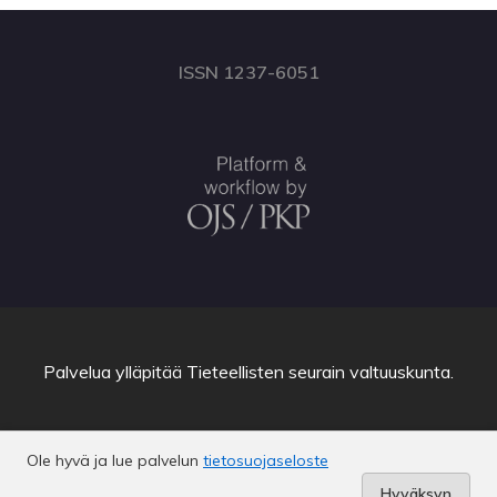
ISSN 1237-6051
Palvelua ylläpitää
Tieteellisten seurain valtuuskunta
.
Ole hyvä ja lue palvelun
tietosuojaseloste
Hyväksyn