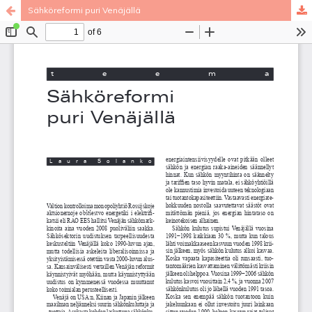
Sähköreformi puri Venäjällä
Palvelua ylläpitää
Tieteellisten seurain valtuuskunta
.