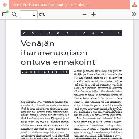
Venäjän ihannenuorison ontuva ennakointi
Palvelua ylläpitää
Tieteellisten seurain valtuuskunta
.