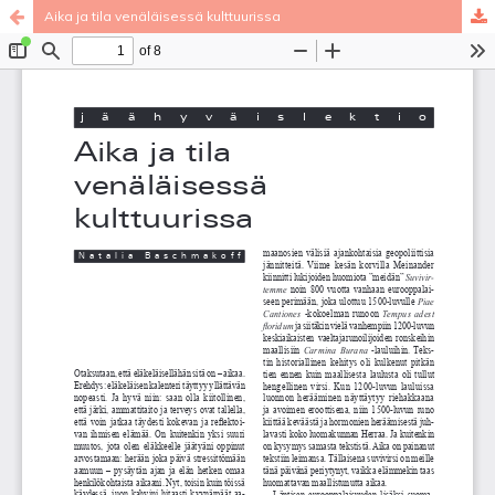
Aika ja tila venäläisessä kulttuurissa
Palvelua ylläpitää
Tieteellisten seurain valtuuskunta
.