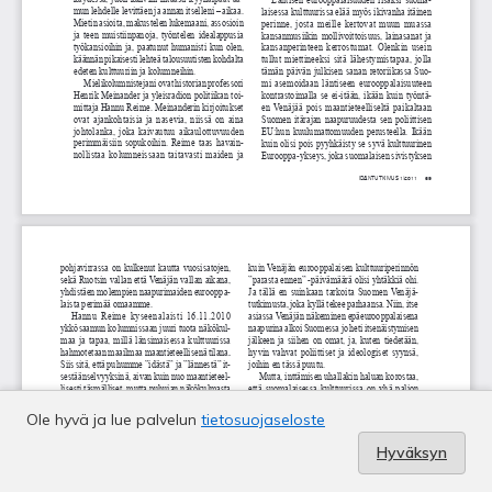
Ole hyvä ja lue palvelun
tietosuojaseloste
Hyväksyn