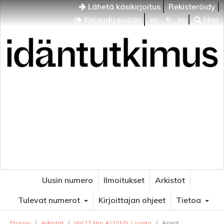
Lähetä käsikirjoitus
Rekisteröidy
Kirjaudu sisään
en
fi
sv
Hae
Idäntutkimus
VENÄJÄN JA ITÄISEN EUROOPAN TUTKIMUKSEN
AIKAKAUSLEHTI
Uusin numero
Ilmoitukset
Arkistot
Tulevat numerot
Kirjoittajan ohjeet
Tietoa
Etusivu
/
Arkistot
/
Vol 17 Nro 4 (2010): Luonto
/
Arviot