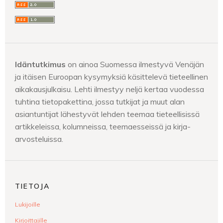
Idäntutkimus
on ainoa Suomessa ilmestyvä Venäjän
ja itäisen Euroopan kysymyksiä käsittelevä tieteellinen
aikakausjulkaisu. Lehti ilmestyy neljä kertaa vuodessa
tuhtina tietopakettina, jossa tutkijat ja muut alan
asiantuntijat lähestyvät lehden teemaa tieteellisissä
artikkeleissa, kolumneissa, teemaesseissä ja kirja-
arvosteluissa.
TIETOJA
Lukijoille
Kirjoittajille