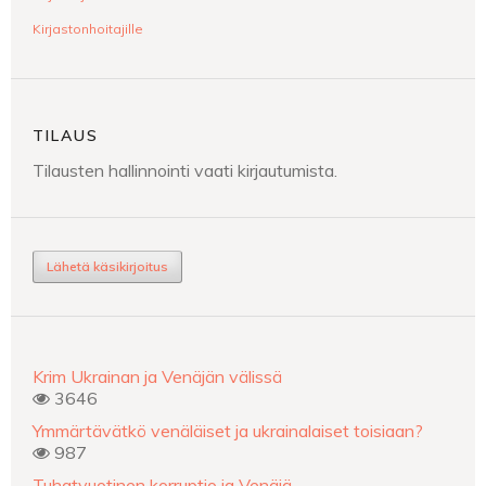
Kirjastonhoitajille
TILAUS
Tilausten hallinnointi vaati kirjautumista.
Lähetä käsikirjoitus
Krim Ukrainan ja Venäjän välissä
3646
Ymmärtävätkö venäläiset ja ukrainalaiset toisiaan?
987
Tuhatvuotinen korruptio ja Venäjä