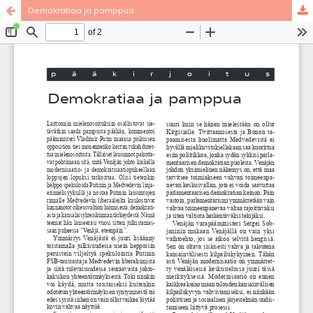
Demokratiaa ja pamppua
Palvelua ylläpitää
Tieteellisten seurain valtuuskunta
.